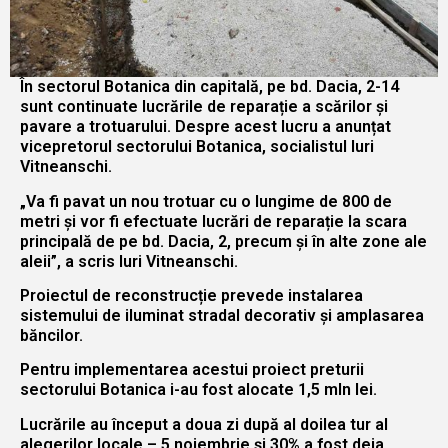
În sectorul Botanica din capitală, pe bd. Dacia, 2-14
sunt continuate lucrările de reparație a scărilor și
pavare a trotuarului. Despre acest lucru a anunțat
vicepretorul sectorului Botanica, socialistul Iuri
Vitneanschi.
„Va fi pavat un nou trotuar cu o lungime de 800 de
metri și vor fi efectuate lucrări de reparație la scara
principală de pe bd. Dacia, 2, precum și în alte zone ale
aleii”, a scris Iuri Vitneanschi.
Proiectul de reconstrucție prevede instalarea
sistemului de iluminat stradal decorativ și amplasarea
băncilor.
Pentru implementarea acestui proiect preturii
sectorului Botanica i-au fost alocate 1,5 mln lei.
Lucrările au început a doua zi după al doilea tur al
alegerilor locale – 5 noiembrie și 30% a fost deja