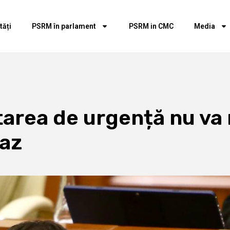
tăți
PSRM în parlament
PSRM in CMC
Media
tarea de urgență nu va
gaz