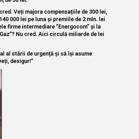
cred. Veți majora compensațiile de 300 lei,
0 000 lei pe luna și premiile de 2 mln. lei
ele firme intermediare ”Energocom” și la
z”? Nu cred. Aici circulă miliarde de lei
l al stării de urgență și să își asume
eți, desigur!”