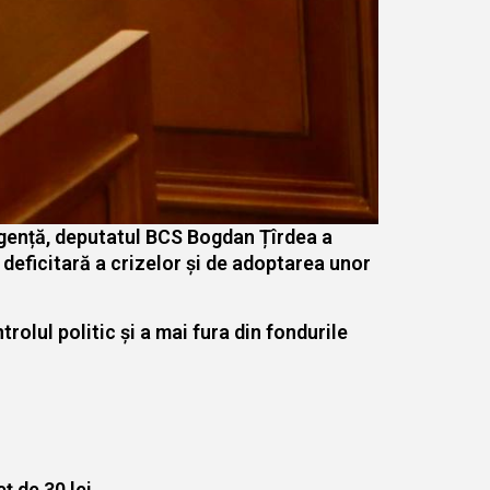
urgență, deputatul BCS Bogdan Țîrdea a
deficitară a crizelor și de adoptarea unor
rolul politic și a mai fura din fondurile
ț de 30 lei.