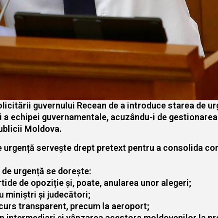
solicitării guvernului Recean de a introduce starea de 
și a echipei guvernamentale, acuzându-i de gestionarea 
ublicii Moldova.
e urgență servește drept pretext pentru a consolida cont
ii de urgență se dorește:
rtide de opoziție și, poate, anularea unor alegeri;
u miniștri și judecători;
ncurs transparent, precum la aeroport;
rin intermediari și vânzarea acestora moldovenilor la pre