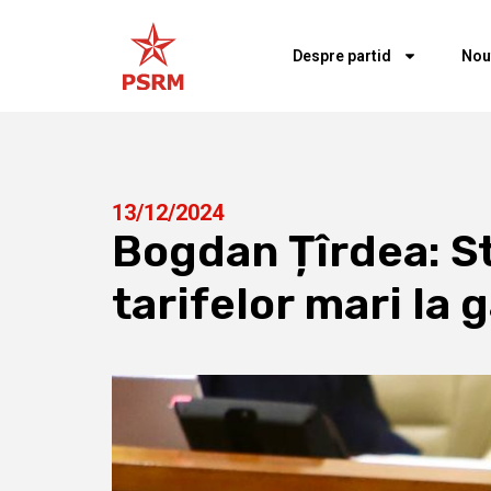
Despre partid
Nou
13/12/2024
Bogdan Țîrdea: S
tarifelor mari la 