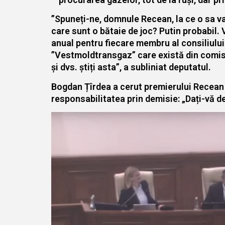
”Spuneți-ne, domnule Recean, la ce o sa va
care sunt o bătaie de joc? Putin probabil. 
anual pentru fiecare membru al consiliului
”Vestmoldtransgaz” care există din comisi
și dvs. știți asta”, a subliniat deputatul.
Bogdan Țîrdea a cerut premierului Recean să
responsabilitatea prin demisie: „Dați-vă de
Player
video