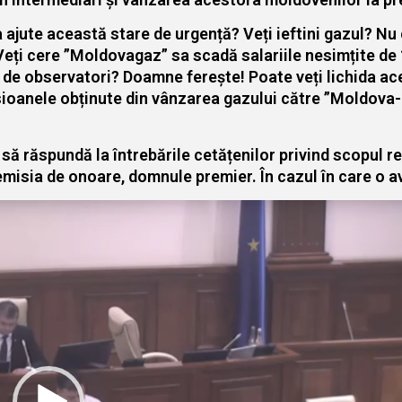
 ajute această stare de urgență? Veți ieftini gazul? Nu 
Veți cere ”Moldovagaz” sa scadă salariile nesimțite de 14
 de observatori? Doamne ferește! Poate veți lichida ac
oanele obținute din vânzarea gazului către ”Moldova-Ga
 răspundă la întrebările cetățenilor privind scopul rea
misia de onoare, domnule premier. În cazul în care o av