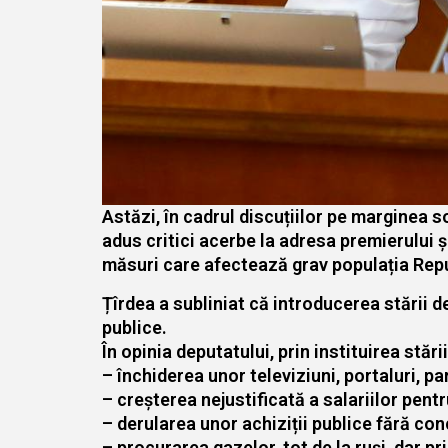
Astăzi, în cadrul discuțiilor pe marginea 
adus critici acerbe la adresa premierului 
măsuri care afectează grav populația Rep
Țîrdea a subliniat că introducerea stării d
publice.
În opinia deputatului, prin instituirea stăr
– închiderea unor televiziuni, portaluri, pa
– creșterea nejustificată a salariilor pentr
– derularea unor achiziții publice fără co
– procurarea gazelor, tot de la ruși, dar p