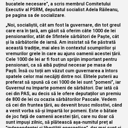
bucatele necesare”, a scris membrul Comitetului
Executiv al PSRM, deputatul socialist Adela Răileanu,
pe pagina sa de socializare.
„Noi, socialiștii, cât am fost la guvernare, din tot greul
care era în țară, am găsit să oferim câte 1000 de lei
pensionarilor, atât de Sfintele sărbători de Paște, cât
și la sărbătorile de iarnă. Am insistat să fie păstrată
această tradiție, mai ales în contextul scumpirilor și
vremurilor grele în care au ajuns oamenii acestei țării.
Cele 1000 de lei ar fi fost un sprijin important pentru
pensionari, ca să aibă puținul necesar pe masa de
Paști. Însă cu toții am văzut cum guvernarea a întors
spatele celor mai necăjiți dintre noi. Elitele puterii au
preferat să spună că cei 1000 de lei sunt “pomeni”, iar
Guvernul nu împarte pomeni de sărbători. Dar iată că
cei din PAS, au decis să le ofere deputaților un premiu
de 800 de lei cu ocazia sărbătorilor Pascale. Vedem
că cei din fruntea țării, au devenit brusc milostivi, când
a venit vorba să-și împartă lor pomeni. Este o bătaie
de joc față de oamenii acestei țări, care nu doar că
sunt impuși zilnic, să plătească așa-numitul preț al
”independenței și libertății energetice”, dar mai sunt și