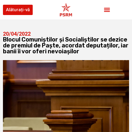
Alăturați-vă
20/04/2022
Blocul Comuniștilor și Socialiștilor se dezice
de premiul de Paște, acordat deputaților, iar
banii îi vor oferi nevoiașilor