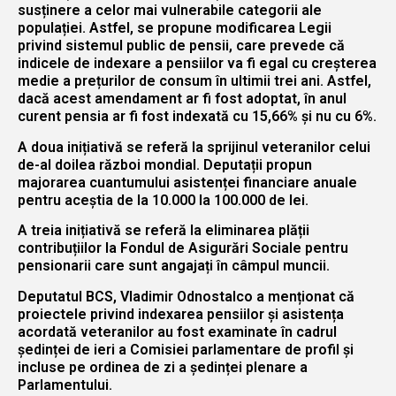
susținere a celor mai vulnerabile categorii ale
populației. Astfel, se propune modificarea Legii
privind sistemul public de pensii, care prevede că
indicele de indexare a pensiilor va fi egal cu creșterea
medie a prețurilor de consum în ultimii trei ani. Astfel,
dacă acest amendament ar fi fost adoptat, în anul
curent pensia ar fi fost indexată cu 15,66% și nu cu 6%.
A doua inițiativă se referă la sprijinul veteranilor celui
de-al doilea război mondial. Deputații propun
majorarea cuantumului asistenței financiare anuale
pentru aceștia de la 10.000 la 100.000 de lei.
A treia inițiativă se referă la eliminarea plății
contribuțiilor la Fondul de Asigurări Sociale pentru
pensionarii care sunt angajați în câmpul muncii.
Deputatul BCS, Vladimir Odnostalco a menționat că
proiectele privind indexarea pensiilor și asistența
acordată veteranilor au fost examinate în cadrul
ședinței de ieri a Comisiei parlamentare de profil și
incluse pe ordinea de zi a ședinței plenare a
Parlamentului.