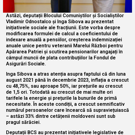
Astăzi, deputații Blocului Comuniștilor și Socialiștilor
Vladimir Odnostalco și Inga Sibova au prezentat
inițiativele sociale ale fracțiunii. Este vorba despre
modificarea formulei de calcul a coeficientului de
indexare anuală a pensiilor, creșterea indemnizației
anuale unice pentru veteranii Marelui Război pentru
Apărarea Patriei și scutirea pensionarilor angajați în
câmpul muncii de plata contribuțiilor la Fondul de
Asigurări Sociale.
Inga Sibova a atras atenția asupra faptului că din luna
august 2021 până în decembrie 2023, inflația a crescut
cu 48,75%, sau aproape 50%, iar prețurile au crescut
de 1,5 ori. Totodată au crescut de mai multe ori
tarifele la energie și prețurile la bunurile de primă
necesitate. În aceste condiții, a crescut semnificativ
numărul persoanelor care încearcă să supraviețuiască
– astăzi 33% dintre cetățenii moldoveni sunt sub
pragul sărăciei.
Deputații BCS au prezentat inițiativele legislative de