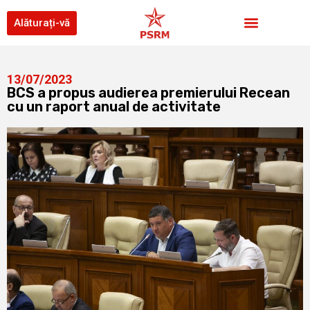
Alăturați-vă
13/07/2023
BCS a propus audierea premierului Recean
cu un raport anual de activitate